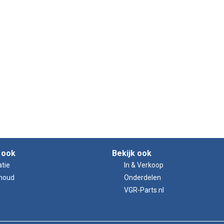
 ook
Bekijk ook
tie
In & Verkoop
houd
Onderdelen
s
VGR-Parts.nl