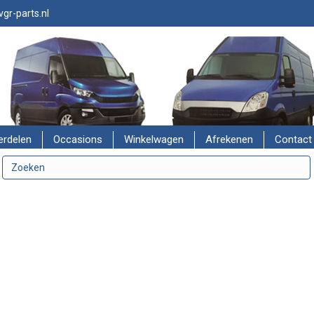
gr-parts.nl
erdelen
Occasions
Winkelwagen
Afrekenen
Contact