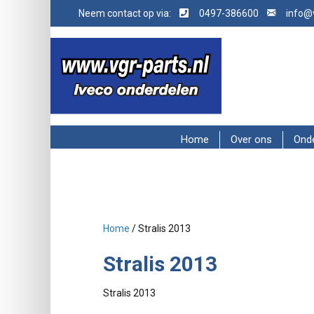
Neem contact op via:
0497-386600
info@v
Home
Over ons
Ond
Home
/ Stralis 2013
Stralis 2013
Stralis 2013