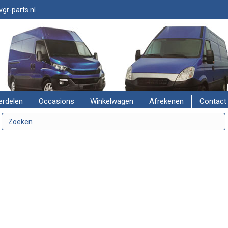
gr-parts.nl
erdelen
Occasions
Winkelwagen
Afrekenen
Contact