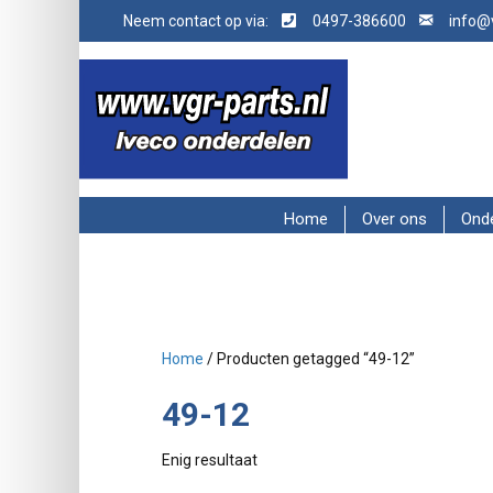
Neem contact op via:
0497-386600
info@v
Home
Over ons
Ond
Home
/ Producten getagged “49-12”
49-12
Enig resultaat